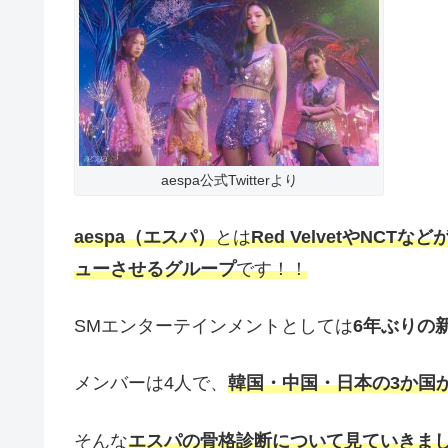
aespa公式Twitterより
aespa（エスパ）
とは
Red VelvetやNC
ューさせるグループ
です！！
SMエンターテインメントとしては
6年ぶりの
メンバーは4人で、
韓国・中国・日本の3か国
そんな
エスパの骨格診断について見ていきま