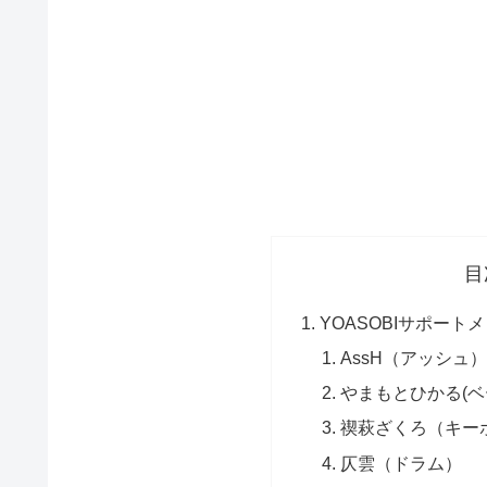
目
YOASOBIサポー
AssH（アッシュ
やまもとひかる(ベ
禊萩ざくろ（キー
仄雲（ドラム）