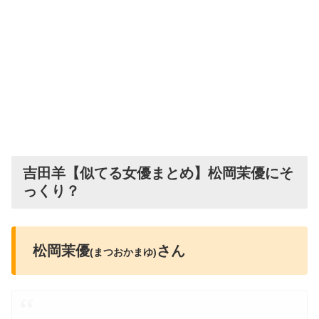
吉田羊【似てる女優まとめ】松岡茉優にそ
っくり？
松岡茉優
さん
(まつおかまゆ)