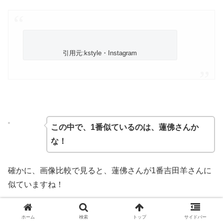
引用元:kstyle・Instagram
この中で、1番似ているのは、蓮佛さんか
な！
確かに、画像比較で見ると、蓮佛さんが1番吉田羊さんに
似ていますね！
しかし、”吉田羊 似ている”と調べてみると面白い投稿が
ホーム
検索
トップ
サイドバー