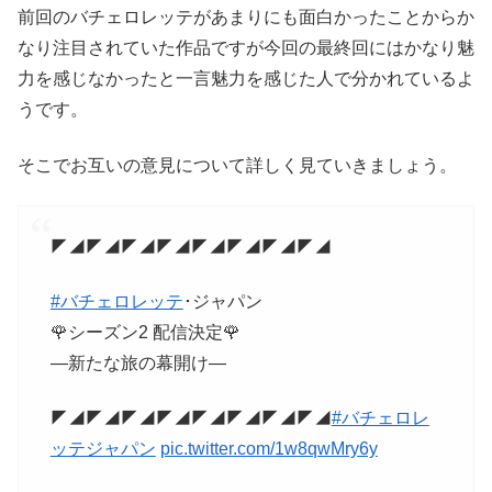
前回のバチェロレッテがあまりにも面白かったことからか
なり注目されていた作品ですが今回の最終回にはかなり魅
力を感じなかったと一言魅力を感じた人で分かれているよ
うです。
そこでお互いの意見について詳しく見ていきましょう。
◤◢◤◢◤◢◤◢◤◢◤◢◤◢◤◢
#バチェロレッテ
･ジャパン
🌹シーズン2 配信決定🌹
―新たな旅の幕開け―
◤◢◤◢◤◢◤◢◤◢◤◢◤◢◤◢
#バチェロレ
ッテジャパン
pic.twitter.com/1w8qwMry6y