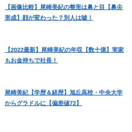
【画像比較】尾崎美紀の整形は鼻と目【鼻尖
形成】顔が変わった？別人は嘘！
【2022最新】尾崎美紀の年収【数十億】実家
もお金持ちで社長！
尾崎美紀【学歴＆経歴】旭丘高校・中央大学
からグラドルに【偏差値72】