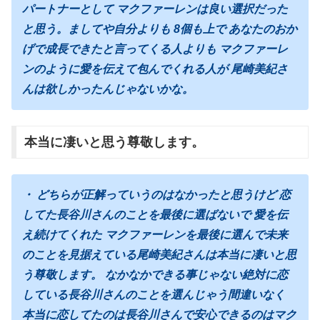
パートナーとして マクファーレンは良い選択だった
と思う。ましてや自分よりも 8個も上で あなたのおか
げで成長できたと言ってくる人よりも マクファーレ
ンのように愛を伝えて包んでくれる人が 尾崎美紀さ
んは欲しかったんじゃないかな。
本当に凄いと思う尊敬します。
・ どちらが正解っていうのはなかったと思うけど 恋
してた長谷川さんのことを最後に選ばないで 愛を伝
え続けてくれた マクファーレンを最後に選んで未来
のことを見据えている尾崎美紀さんは本当に凄いと思
う尊敬します。 なかなかできる事じゃない絶対に恋
している長谷川さんのことを選んじゃう間違いなく
本当に恋してたのは長谷川さんで安心できるのはマク