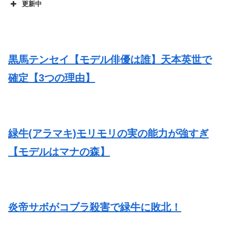
更新中
黒馬テンセイ【モデル俳優は誰】天本英世で
・
確定【3つの理由】
・
緑牛(アラマキ)モリモリの実の能力が強すぎ
【モデルはマナの森】
・
炎帝サボがコブラ殺害で緑牛に敗北！