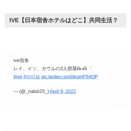
IVE【日本宿舎ホテルはどこ】共同生活？
ive宿舎
レイ、イソ、ガウルの3人部屋ᕱ⑅ᕱ゛
#ive
#아이브
pic.twitter.com/likgmP84OP
— (@_nabiii23_)
April 9, 2022