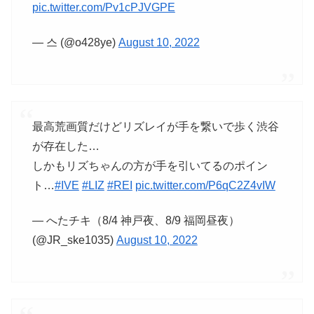
pic.twitter.com/Pv1cPJVGPE
— 스 (@o428ye)
August 10, 2022
最高荒画質だけどリズレイが手を繋いで歩く渋谷
が存在した…
しかもリズちゃんの方が手を引いてるのポイン
ト…
#IVE
#LIZ
#REI
pic.twitter.com/P6qC2Z4vIW
— へたチキ（8/4 神戸夜、8/9 福岡昼夜）
(@JR_ske1035)
August 10, 2022