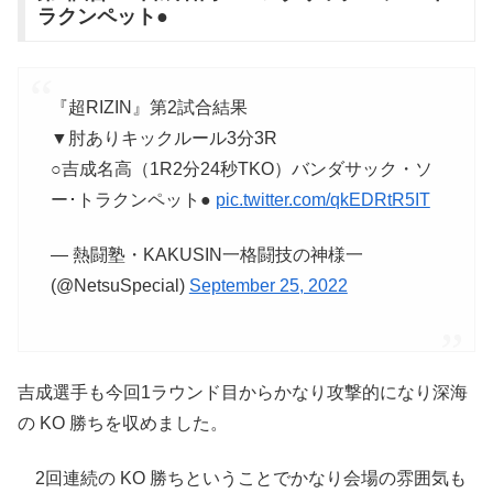
ラクンペット●
『超RIZIN』第2試合結果
▼肘ありキックルール3分3R
○吉成名高（1R2分24秒TKO）バンダサック・ソ
ー･トラクンペット●
pic.twitter.com/qkEDRtR5IT
— 熱闘塾・KAKUSIN一格闘技の神様一
(@NetsuSpecial)
September 25, 2022
吉成選手も今回1ラウンド目からかなり攻撃的になり深海
の KO 勝ちを収めました。
2回連続の KO 勝ちということでかなり会場の雰囲気も