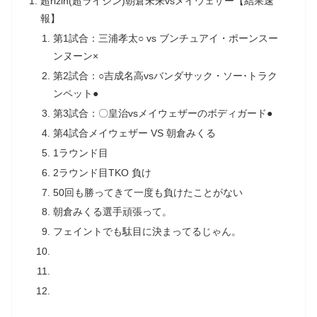
超rizin(超ライジン)朝倉未来vsメイウェザー【結果速
報】
第1試合：三浦孝太○ vs ブンチュアイ・ポーンスー
ンヌーン×
第2試合：○吉成名高vsバンダサック・ソー･トラク
ンペット●
第3試合：〇皇治vsメイウェザーのボディガード●
第4試合メイウェザー VS 朝倉みくる
1ラウンド目
2ラウンド目TKO 負け
50回も勝ってきて一度も負けたことがない
朝倉みくる選手頑張って。
フェイントでも駄目に決まってるじゃん。