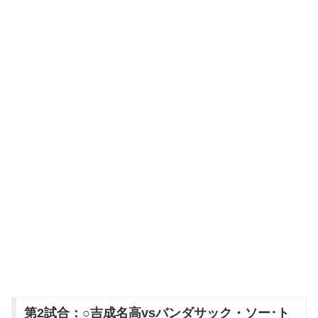
第2試合：○吉成名高vsバンダサック・ソー･ト