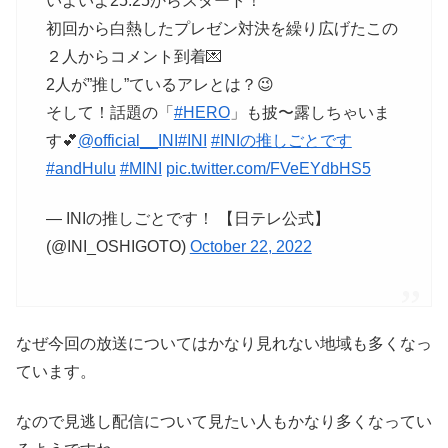
いよいよ25:25からスタート！
初回から白熱したプレゼン対決を繰り広げたこの
２人からコメント到着💌
2人が”推し”ているアレとは？😉
そして！話題の「
#HERO
」も披〜露しちゃいま
す💕
@official__INI
#INI
#INIの推しごとです
#andHulu
#MINI
pic.twitter.com/FVeEYdbHS5
— INIの推しごとです！ 【日テレ公式】
(@INI_OSHIGOTO)
October 22, 2022
なぜ今回の放送についてはかなり見れない地域も多くなっ
ています。
なので見逃し配信について見たい人もかなり多くなってい