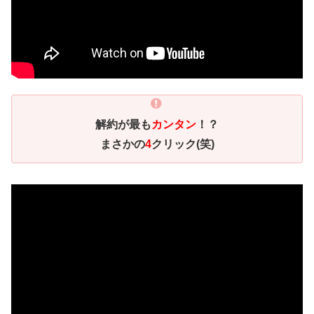
解約が最も
カンタン
！？
まさかの
4
クリック(笑)