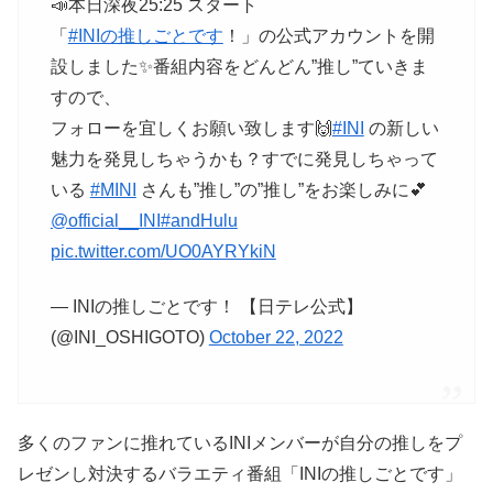
📣本日深夜25:25 スタート
「
#INIの推しごとです
！」の公式アカウントを開
設しました✨番組内容をどんどん”推し”ていきま
すので、
フォローを宜しくお願い致します🙌
#INI
の新しい
魅力を発見しちゃうかも？すでに発見しちゃって
いる
#MINI
さんも”推し”の”推し”をお楽しみに💕
@official__INI
#andHulu
pic.twitter.com/UO0AYRYkiN
— INIの推しごとです！ 【日テレ公式】
(@INI_OSHIGOTO)
October 22, 2022
多くのファンに推れているINIメンバーが自分の推しをプ
レゼンし対決するバラエティ番組「INIの推しごとです」