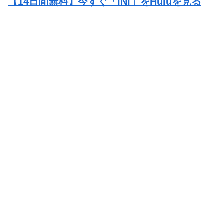
【14日間無料】今すぐ「INI」をHuluを見る