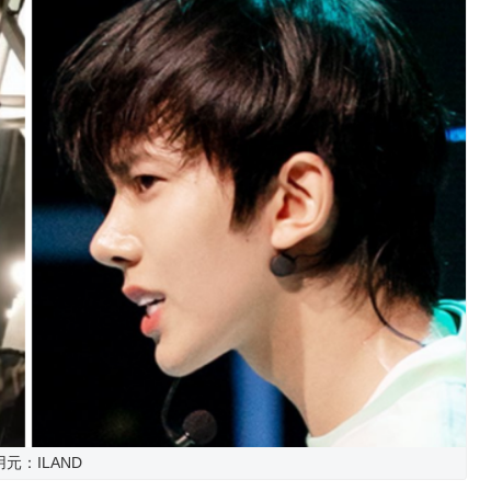
元：ILAND