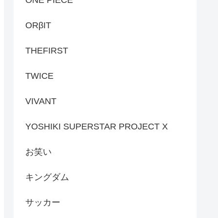
ONE PIECE
ORβIT
THEFIRST
TWICE
VIVANT
YOSHIKI SUPERSTAR PROJECT X
お笑い
キングダム
サッカー