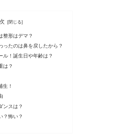
次
は整形はデマ？
わったのは鼻を戻したから？
ール！誕生日や年齢は？
重は？
補生！
由
ダンスは？
い？怖い？