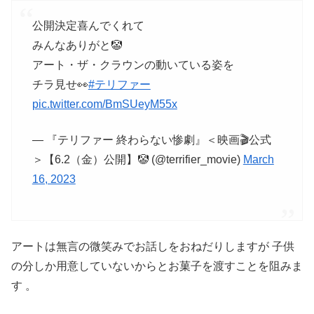
公開決定喜んでくれて
みんなありがと🤡
アート・ザ・クラウンの動いている姿を
チラ見せ👀
#テリファー
pic.twitter.com/BmSUeyM55x
— 『テリファー 終わらない惨劇』＜映画🎬公式
＞【6.2（金）公開】🤡 (@terrifier_movie)
March
16, 2023
アートは無言の微笑みでお話しをおねだりしますが 子供
の分しか用意していないからとお菓子を渡すことを阻みま
す 。