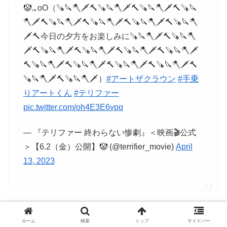
🤡.｡oO（🪚🔪🪓🗡️🔨🪚🔪🪓🗡️🔨🪚🔪🪓🗡️🔨🪚🔪
🪓🗡️🔨🪚🔪🪓🗡️🔨🪚🔪🪓🗡️🔨🪚🔪🪓🗡️🔨🪚🔪🪓
🗡️🔨今日の夕方をお楽しみに🪚🔪🪓🗡️🔨🪚🔪🪓
🗡️🔨🪚🔪🪓🗡️🔨🪚🔪🪓🗡️🔨🪚🔪🪓🗡️🔨🪚🔪🪓🗡️
🔨🪚🔪🪓🗡️🔨🪚🔪🪓🗡️🔨🪚🔪🪓🗡️🔨🪚🔪🪓🗡️🔨
🪚🔪🪓🗡️🔨🪚🔪🪓🗡️）
#アートザクラウン
#手乗
りアートくん
#テリファー
pic.twitter.com/oh4E3E6vpq
— 『テリファー 終わらない惨劇』＜映画🎬公式
＞【6.2（金）公開】🤡 (@terrifier_movie)
April
13, 2023
アートを見つける が逆にシエナの剣を盗んでいた後はお
ホーム
検索
トップ
サイドバー
腹を貫き シエナにとどめを刺すと ジョナサンを食べ始め