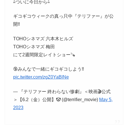
⁂ついに今日から⁂
ギコギコウィークの真っ只中『テリファー』が公
開‼️
TOHOシネマズ 六本木ヒルズ
TOHOシネマズ 梅田
にて2週間限定レイトショー🪚
🔞みんなで一緒にギコギコしよう‼️
pic.twitter.com/zgZ0YaBlNe
— 『テリファー 終わらない惨劇』＜映画🎬公式
＞【6.2（金）公開】🤡 (@terrifier_movie)
May 5,
2023