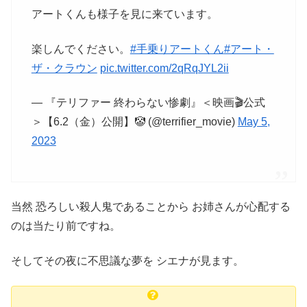
アートくんも様子を見に来ています。
楽しんでください。
#手乗りアートくん
#アート・
ザ・クラウン
pic.twitter.com/2qRqJYL2ii
— 『テリファー 終わらない惨劇』＜映画🎬公式
＞【6.2（金）公開】🤡 (@terrifier_movie)
May 5,
2023
当然 恐ろしい殺人鬼であることから お姉さんが心配する
のは当たり前ですね。
そしてその夜に不思議な夢を シエナが見ます。