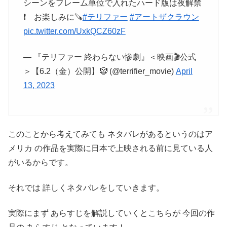
シーンをフレーム単位で入れたハード版は夜解禁
❗ お楽しみに🪚
#テリファー
#アートザクラウン
pic.twitter.com/UxkQCZ60zF
— 『テリファー 終わらない惨劇』＜映画🎬公式
＞【6.2（金）公開】🤡 (@terrifier_movie)
April
13, 2023
このことから考えてみても ネタバレがあるというのはア
メリカ の作品を実際に日本で上映される前に見ている人
がいるからです。
それでは 詳しくネタバレをしていきます。
実際にまず あらすじを解説していくとこちらが 今回の作