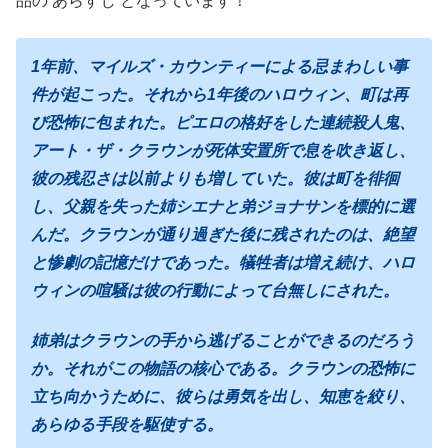
品の あらすじ となっています！
1年前、マイルズ・カウンティーによる忌まわしい事
件が起こった。それから1年後のハロウィン、町は再
び恐怖に包まれた。ピエロの格好をした連続殺人鬼、
アート・ザ・クラウンが死体安置所で息を吹き返し、
彼の残忍さは以前よりも増していた。彼は町を徘徊
し、父親を失った姉シエナと弟ジョナサンを標的に選
んだ。クラウンが通り過ぎた後に残されたのは、絶望
と惨劇の記憶だけであった。犠牲者は増え続け、ハロ
ウィンの喧騒は彼の行動によって台無しにされた。
姉弟はクラウンの手から逃げることができるのだろう
か。それがこの物語の核心である。クラウンの恐怖に
立ち向かうために、彼らは勇気を出し、知恵を絞り、
あらゆる手段を駆使する。