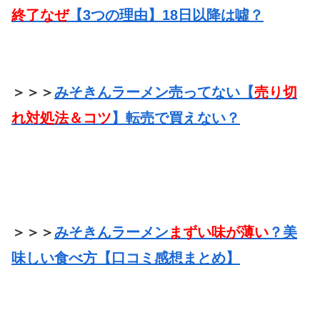
終了なぜ
【3つの理由】18日以降は噓？
＞＞＞
みそきんラーメン売ってない【
売り切
れ対処法＆コツ
】転売で買えない？
＞＞＞
みそきんラーメン
まずい味が薄い
？美
味しい食べ方【口コミ感想まとめ】