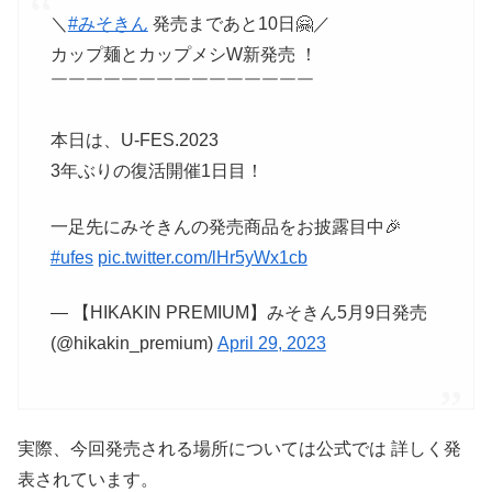
＼
#みそきん
発売まであと10日🤗／
カップ麺とカップメシW新発売 ！
￣￣￣￣￣￣￣￣￣￣￣￣￣￣￣
本日は、U-FES.2023
3年ぶりの復活開催1日目！
一足先にみそきんの発売商品をお披露目中🎉
#ufes
pic.twitter.com/lHr5yWx1cb
— 【HIKAKIN PREMIUM】みそきん5月9日発売
(@hikakin_premium)
April 29, 2023
実際、今回発売される場所については公式では 詳しく発
表されています。