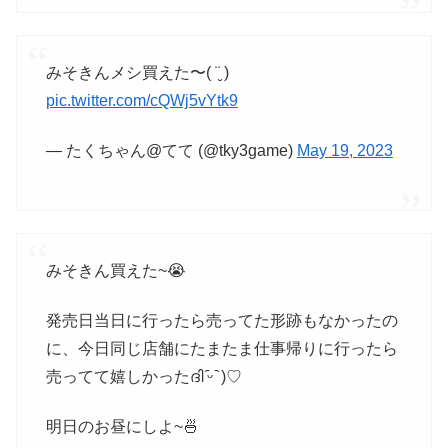
みそきんメシ買えた〜( ¨̮ )
pic.twitter.com/cQWj5vYtk9
— たくちゃん@てて (@tky3game)
May 19, 2023
みそきん買えた~😭
発売日当日に行ったら売ってた形跡もなかったの
に、今日同じ店舗にたまたま仕事帰りに行ったら
売ってて嬉しかったദി ᷇ᵕ ᷆ )♡
明日のお昼にしよ~🍜