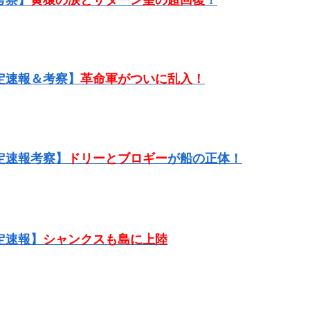
考察】
黄猿の涙とサターン聖の超回復
！
定速報＆考察】
革命軍がついに乱入！
定速報考察】
ドリーとブロギー
が船の正体！
定速報】
シャンクスも島に上陸