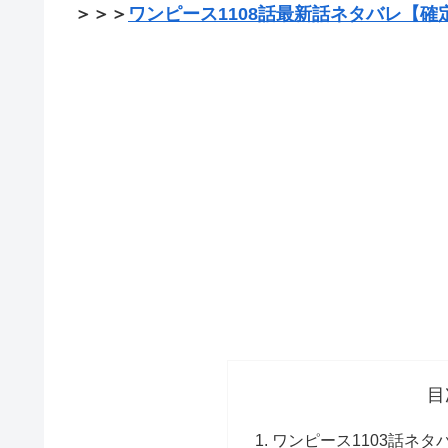
＞＞＞
ワンピース1108話最新話ネタバレ【確
目
ワンピース1103話ネ