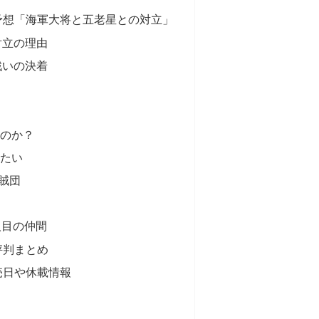
察予想「海軍大将と五老星との対立」
対立の理由
戦いの決着
のか？
たい
海賊団
人目の仲間
評判まとめ
売日や休載情報