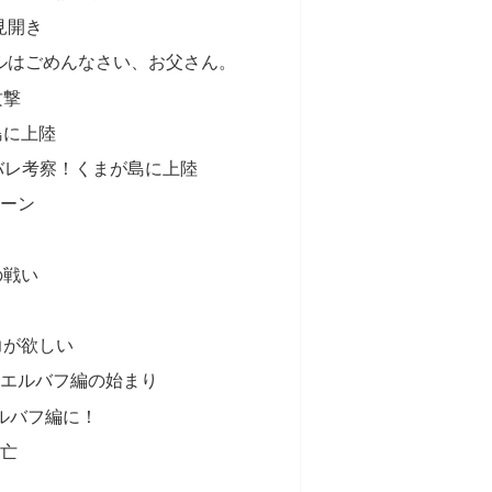
見開き
トルはごめんなさい、お父さん。
攻撃
島に上陸
タバレ考察！くまが島に上陸
ーン
の戦い
力が欲しい
エルバフ編の始まり
エルバフ編に！
亡