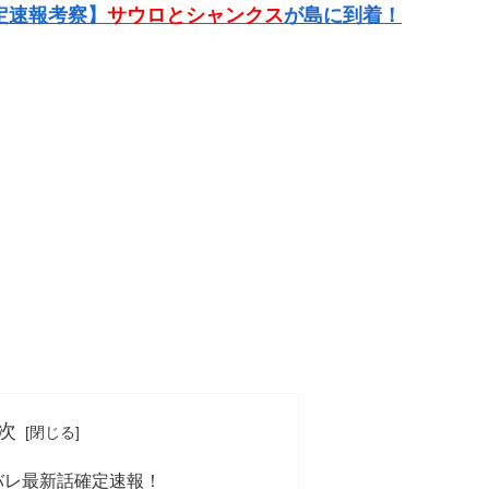
定速報考察】
サウロとシャンクス
が島に到着！
次
タバレ最新話確定速報！