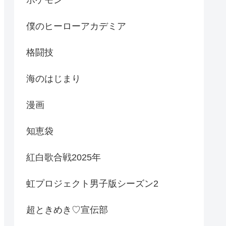
ポケモン
僕のヒーローアカデミア
格闘技
海のはじまり
漫画
知恵袋
紅白歌合戦2025年
虹プロジェクト男子版シーズン2
超ときめき♡宣伝部