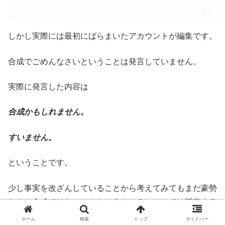
しかし実際には最初にばらまいたアカウントが編集です。
合成でごめんなさいということは発言していません。
実際に発言した内容は
合成かもしれません。
すいません。
ということです。
少し事実を改ざんしていることから考えてみてもまだ豪勢
なのか合成ではないのかというところについては断定する
ことができないのが現実です。
ホーム
検索
トップ
サイドバー