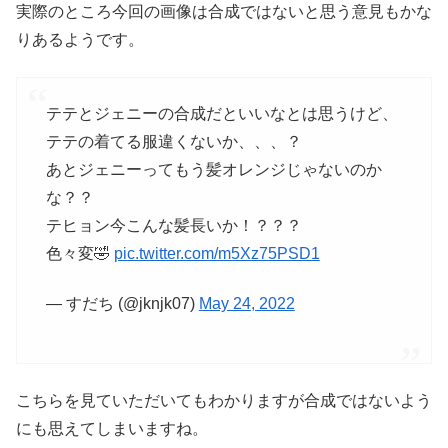
実際のところ今回の画像は合成ではないと思う意見もかな
りあるようです。
テテとジェニーの合成だといいなとは思うけど、
テテの着てる服違くないか、、、？
あとジェニーってもう髪オレンジじゃないのか
な？？
テヒョン今こんな髪長いか！？？？
色々変🤣
pic.twitter.com/m5Xz75PSD1
— すだち (@jknjk07)
May 24, 2022
こちらを見ていただいてもわかりますが合成ではないよう
にも思えてしまいますね。