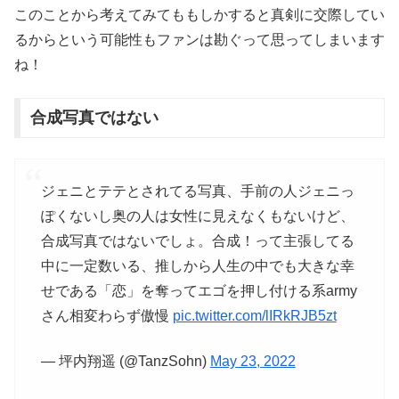
このことから考えてみてももしかすると真剣に交際してい
るからという可能性もファンは勘ぐって思ってしまいます
ね！
合成写真ではない
ジェニとテテとされてる写真、手前の人ジェニっ
ぽくないし奥の人は女性に見えなくもないけど、
合成写真ではないでしょ。合成！って主張してる
中に一定数いる、推しから人生の中でも大きな幸
せである「恋」を奪ってエゴを押し付ける系army
さん相変わらず傲慢
pic.twitter.com/lIRkRJB5zt
— 坪内翔遥 (@TanzSohn)
May 23, 2022