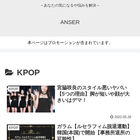
～あなたの気になるや悩みを解決～
ANSER
本ページはプロモーションが含まれています。
KPOP
宮脇咲良のスタイル悪いヤバい
KPOP
【5つの理由】脚が短いや顔が大
きいはデマ！
2022.05.26
ガラム【ルセラフィム脱退運動】
KPOP
韓国(本国)で開始【事務所退所の
可能性】