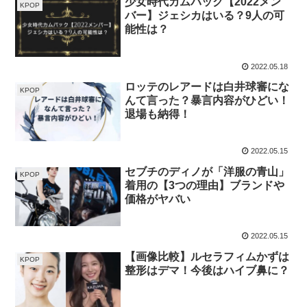
少女時代カムバック【2022メン
KPOP
バー】ジェシカはいる？9人の可
能性は？
2022.05.18
ロッテのレアードは白井球審にな
KPOP
んて言った？暴言内容がひどい！
退場も納得！
2022.05.15
セブチのディノが「洋服の青山」
KPOP
着用の【3つの理由】ブランドや
価格がヤバい
2022.05.15
【画像比較】ルセラフィムかずは
KPOP
整形はデマ！今後はハイブ鼻に？