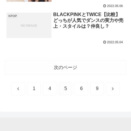
2022.05.06
BLACKPINKとTWICE【比較】
KPOP
どっちが人気でダンスの実力や売
上・スタイルは？仲良し？
2022.05.04
次のページ
前
次
1
4
5
6
9
へ
へ