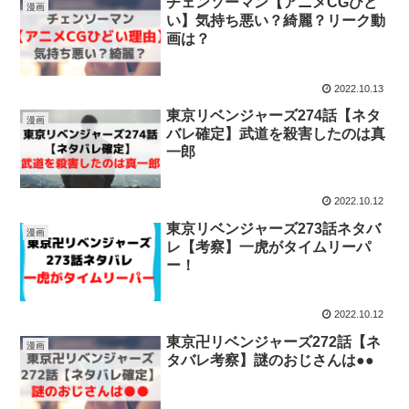
チェンソーマン【アニメCGひど
漫画
い】気持ち悪い？綺麗？リーク動
画は？
2022.10.13
東京リベンジャーズ274話【ネタ
漫画
バレ確定】武道を殺害したのは真
一郎
2022.10.12
東京リベンジャーズ273話ネタバ
漫画
レ【考察】一虎がタイムリーパ
ー！
2022.10.12
東京卍リベンジャーズ272話【ネ
漫画
タバレ考察】謎のおじさんは●●