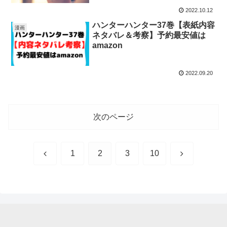
2022.10.12
ハンターハンター37巻【表紙内容
漫画
ネタバレ＆考察】予約最安値は
amazon
2022.09.20
次のページ
前
次
1
2
3
10
へ
へ