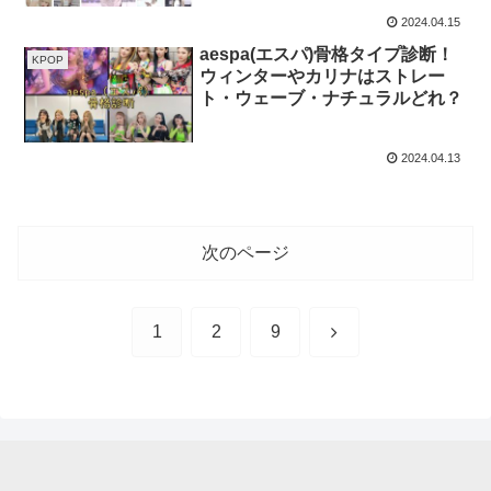
2024.04.15
aespa(エスパ)骨格タイプ診断！
KPOP
ウィンターやカリナはストレー
ト・ウェーブ・ナチュラルどれ？
2024.04.13
次のページ
次
1
2
9
へ