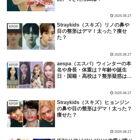
2025.08.27
Straykids（スキズ）リノの鼻や
KPOP
目の整形はデマ！太った？痩せ
た？
2025.08.27
aespa（エスパ）ウィンターの本
KPOP
名や身長・体重は？年齢や誕生
日・国籍・高校は？整形疑惑はデ
マ！
2025.08.27
Straykids（スキズ）ヒョンジン
KPOP
の鼻や目の整形はデマ！太った？
痩せた？
2025.08.27