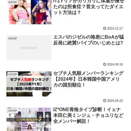
ITZYリアがガリガリに体重が痩せ
KPOP
たのは拒食症？昔太ってたダイエ
ット方法は？
2024.12.17
エスパのジゼルの格差にBoAが猛
KPOP
反発に絶賛!パイプのいじめとは?
2024.05.18
セブチ人気順メンバーランキング
KPOP
【2024年】日本韓国中国アメリ
カの国別順位！
2024.04.22
IZ*ONE骨格タイプ診断！イェナ
KPOP
本田仁美ミンジュ・チョユリなど
全メンバー解説！