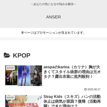
～あなたの気になるや悩みを解決～
ANSER
本ページはプロモーションが含まれています。
KPOP
aespaのkarina（カリナ）胸が大
KPOP
きくてスタイル抜群の理由は元オ
タク？露出衣装に批判殺到！
2025.08.27
Stray Kids（スキズ）ハンの活動
KPOP
休止は病気が原因？復帰（活動再
開）できた理由は？